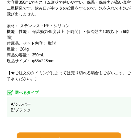
大容量350mLでもスリム形状で使いやすい。保温・保冷力が高い真空
二重構造です。飲み口が中フタの役目をするので、氷を入れても氷が
飛び出しません。
素材： ステンレス・PP・シリコン
機能、性能： 保温効力49度以上（6時間）・保冷効力10度以下（6時
間）
付属品、セット内容： 取説
重量： 204g
商品の容量： 350mL
現品サイズ： φ55×228mm
【★ご注文のタイミングによっては売り切れる場合もございます。ご
了承ください。】
選べるタイプ
A/シルバー
B/ブラック