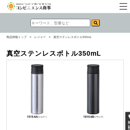
togg
navi
商品情報トップ
>
レジャー
>
真空ステンレスボトル350mL
真空ステンレスボトル350mL