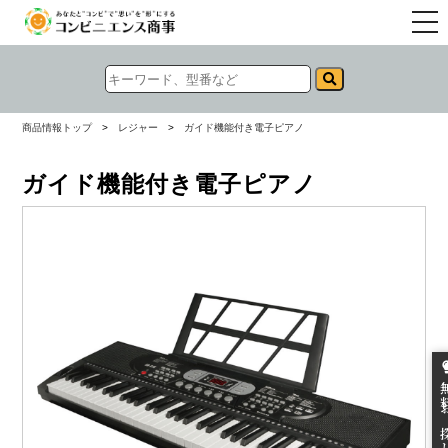
togg
navi
商品情報トップ
>
レジャー
>
ガイド機能付き電子ピアノ
ガイド機能付き電子ピアノ
無料お