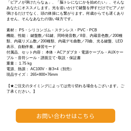
「ピアノが弾けたらなぁ」、「脳トレになにかを始めたい」、そんな
あなたにオススメします。光を追いかけて鍵盤を押すだけでピアノが
弾けるだけでなく、頭の体操にも繋がります。何歳からでも遅くあり
ません、そんなあなたの強い味方です。
素材： PS・シリコンゴム・ステンレス・PVC・PCB
機能、性能： 鍵盤数／61鍵、同時発音数／8音、内蔵音色数／200種
類、内蔵リズム数／200種類、内蔵デモ曲数／70曲、光る鍵盤、LED
表示、自動伴奏、練習モード
付属品、セット内容： 本体・ACアダプタ・電源ケーブル・AUXケー
ブル・音符シール・譜面立て･取説・保証書
重量： 1.75 kg
電源、熱源： AC100V・単3×4（別売）
現品サイズ： 265×800×76mm
【★ご注文のタイミングによっては売り切れる場合もございます。ご
了承ください。】