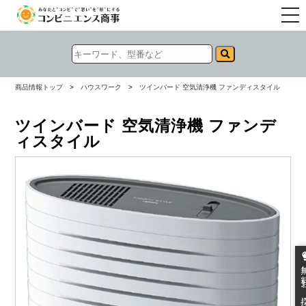
togg
navi
商品情報トップ
>
ハウスワーク
>
ツインバード 空気清浄機 ファンディスタイル
ツインバード 空気清浄機 ファンデ
ィスタイル
無料お