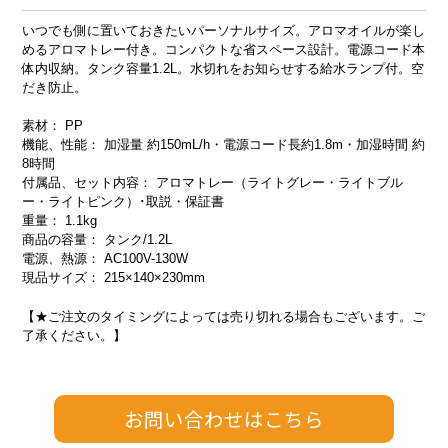
いつでも側に置いておきたいパーソナルサイズ。アロマオイルが楽し
めるアロマトレー付き。コンパクトな省スペース設計。電源コード本
体内収納。タンク容量1.2L。水切れをお知らせする給水ランプ付。空
だき防止。
素材： PP
機能、性能： 加湿量 約150mL/h・電源コード長約1.8m・加湿時間 約
8時間
付属品、セット内容： アロマトレー（ライトグレー・ライトブル
ー・ライトピンク）･取説・保証書
重量： 1.1kg
商品の容量： タンク/1.2L
電源、熱源： AC100V-130W
現品サイズ： 215×140×230mm
【★ご注文のタイミングによっては売り切れる場合もございます。ご
了承ください。】