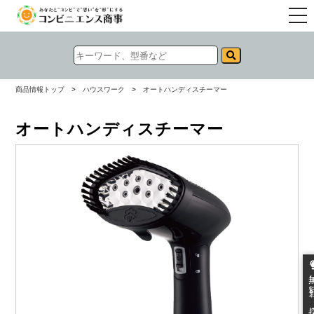
togg
navi
商品情報トップ
>
ハウスワーク
>
オートハンディスチーマー
オートハンディスチーマー
無料お