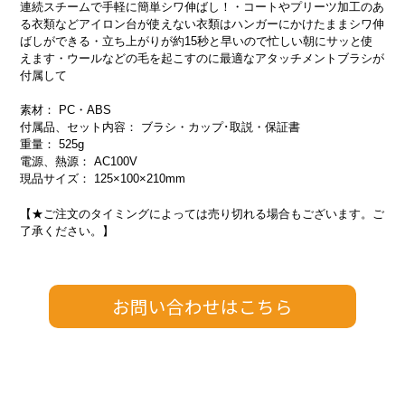
連続スチームで手軽に簡単シワ伸ばし！・コートやプリーツ加工のあ
る衣類などアイロン台が使えない衣類はハンガーにかけたままシワ伸
ばしができる・立ち上がりが約15秒と早いので忙しい朝にサッと使
えます・ウールなどの毛を起こすのに最適なアタッチメントブラシが
付属して
素材： PC・ABS
付属品、セット内容： ブラシ・カップ･取説・保証書
重量： 525g
電源、熱源： AC100V
現品サイズ： 125×100×210mm
【★ご注文のタイミングによっては売り切れる場合もございます。ご
了承ください。】