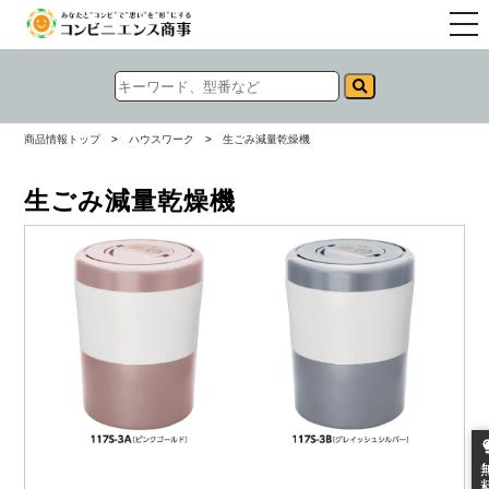
togg
navi
商品情報トップ
>
ハウスワーク
>
生ごみ減量乾燥機
生ごみ減量乾燥機