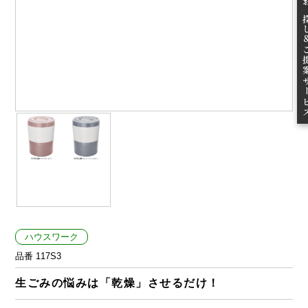
無料お
ご提案
ハウスワーク
品番 117S3
生ごみの悩みは「乾燥」させるだけ！