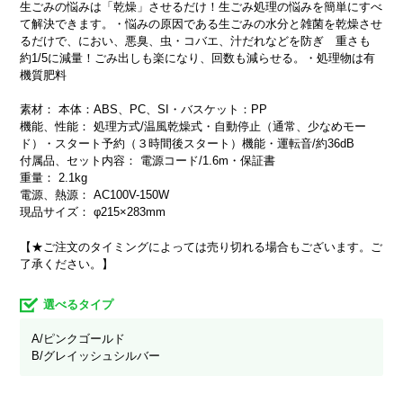
生ごみの悩みは「乾燥」させるだけ！生ごみ処理の悩みを簡単にすべ
て解決できます。・悩みの原因である生ごみの水分と雑菌を乾燥させ
るだけで、におい、悪臭、虫・コバエ、汁だれなどを防ぎ 重さも
約1/5に減量！ごみ出しも楽になり、回数も減らせる。・処理物は有
機質肥料
素材： 本体：ABS、PC、SI・バスケット：PP
機能、性能： 処理方式/温風乾燥式・自動停止（通常、少なめモー
ド）・スタート予約（３時間後スタート）機能・運転音/約36dB
付属品、セット内容： 電源コード/1.6m・保証書
重量： 2.1kg
電源、熱源： AC100V-150W
現品サイズ： φ215×283mm
【★ご注文のタイミングによっては売り切れる場合もございます。ご
了承ください。】
選べるタイプ
A/ピンクゴールド
B/グレイッシュシルバー