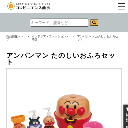
togg
navi
商品情報トッ
>
インテリア・ファッション・
>
アンパンマン たのしいおふろセ
プ
時計
ット
アンパンマン たのしいおふろセッ
ト
無料お