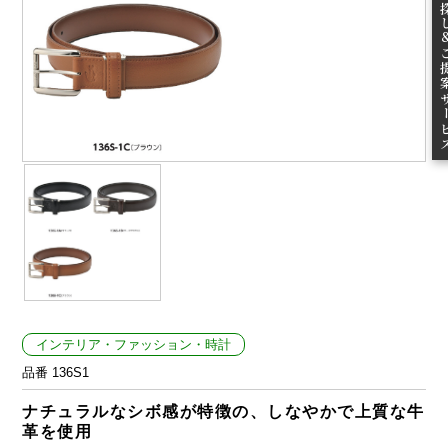
無料お
ご提案
インテリア・ファッション・時計
品番 136S1
ナチュラルなシボ感が特徴の、しなやかで上質な牛
革を使用