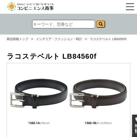
togg
navi
商品情報トップ
>
インテリア・ファッション・時計
>
ラコステベルト LB84560f
ラコステベルト LB84560f