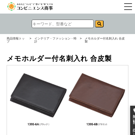
togg
navi
商品情報トッ
>
インテリア・ファッション・時
>
メモホルダー付名刺入れ 合皮
プ
計
製
メモホルダー付名刺入れ 合皮製
無料お