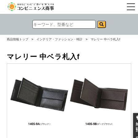
togg
navi
商品情報トップ
>
インテリア・ファッション・時計
>
マレリー 中ベラ札入f
マレリー 中ベラ札入f
無料お