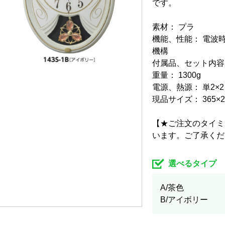
です。
素材： プラ
機能、性能： 電波
機構
付属品、セット内容
重量： 1300g
電源、熱源： 単2×
現品サイズ： 365×2
【★ご注文のタイミ
います。ご了承くだ
選べるタイプ
A/茶色
B/アイボリー