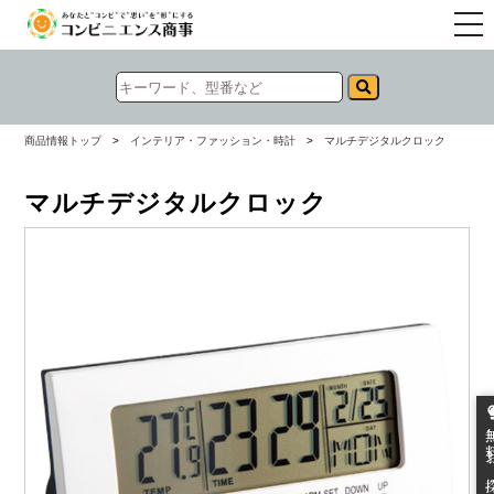
togg
navi
商品情報トップ
>
インテリア・ファッション・時計
>
マルチデジタルクロック
マルチデジタルクロック
無料お