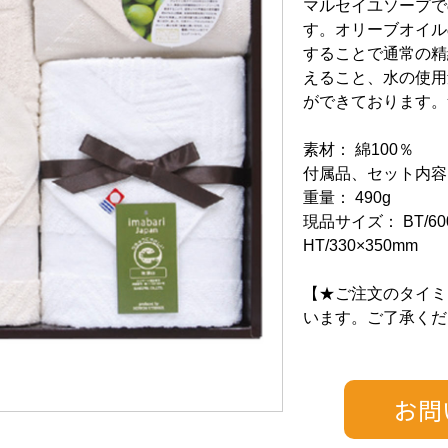
マルセイユソープで
す。オリーブオイル
することで通常の精
えること、水の使用
ができております。
素材： 綿100％
付属品、セット内容：
重量： 490g
現品サイズ： BT/600
HT/330×350mm
【★ご注文のタイミ
います。ご了承くだ