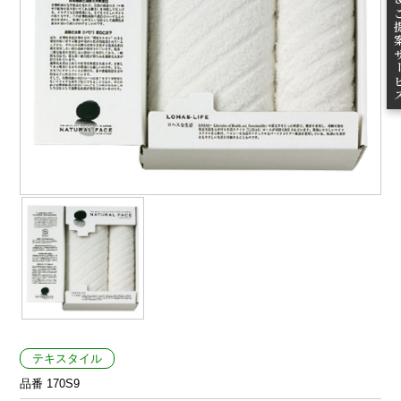
ご提案
テキスタイル
品番 170S9