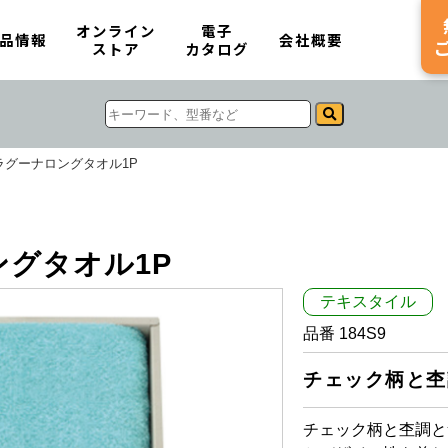
オンライン
電子
品情報
会社概要
ストア
カタログ
ラグーナロングタオル1P
ングタオル1P
テキスタイル
品番 184S9
チェック柄と杢
チェック柄と杢調と