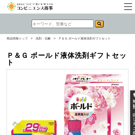
togg
navi
商品情報トップ
>
洗剤・石鹸
>
Ｐ＆Ｇ ボールド液体洗剤ギフトセット
Ｐ＆Ｇ ボールド液体洗剤ギフトセッ
ト
無料お