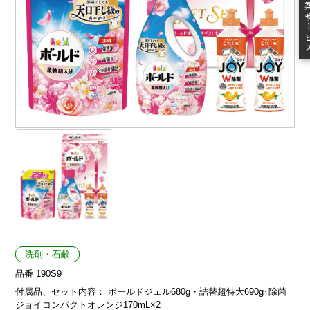
ご提案
洗剤・石鹸
品番 190S9
付属品、セット内容： ボールドジェル680g・詰替超特大690g･除菌
ジョイコンパクトオレンジ170mL×2