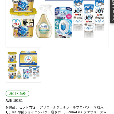
ご提案
洗剤・石鹸
品番 192S1
付属品、セット内容： アリエールジェルボールプロパワー(９粒入
り）×3･除菌ジョイコンパクト逆さボトル290ｍL×3･ファブリーズＷ