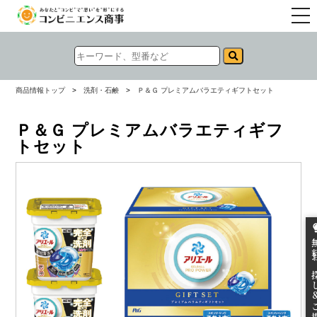
togg
navi
商品情報トップ
>
洗剤・石鹸
>
Ｐ＆Ｇ プレミアムバラエティギフトセット
Ｐ＆Ｇ プレミアムバラエティギフ
トセット
無料お