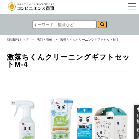
togg
navi
商品情報トップ
>
洗剤・石鹸
>
激落ちくんクリーニングギフトセットM-4
激落ちくんクリーニングギフトセッ
トM-4
無料お