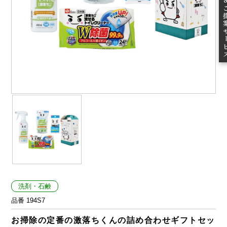
ご提案
洗剤・石鹸
品番 194S7
お掃除の定番の激落ちくんの詰め合わせギフトセッ