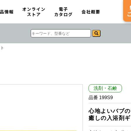
オンライン
電子
品情報
会社概要
ストア
カタログ
ット
洗剤・石鹸
品番 199S9
心地よいバブの
癒しの入浴剤ギ