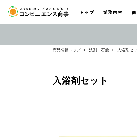
トップ
業務内容
商
商品情報トップ
>
洗剤・石鹸
>
入浴剤セ
入浴剤セット