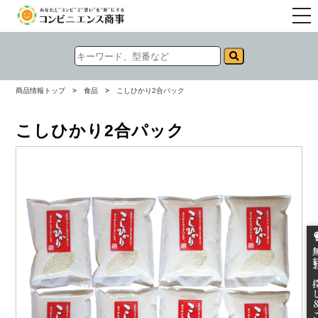
togg
navi
商品情報トップ
>
食品
>
こしひかり2合パック
こしひかり2合パック
無料お