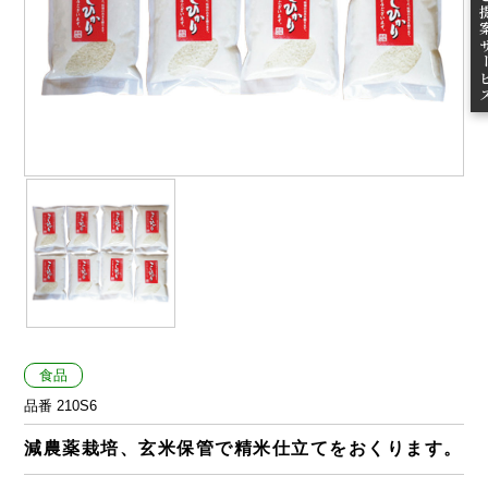
ご提案
食品
品番 210S6
減農薬栽培、玄米保管で精米仕立てをおくります。