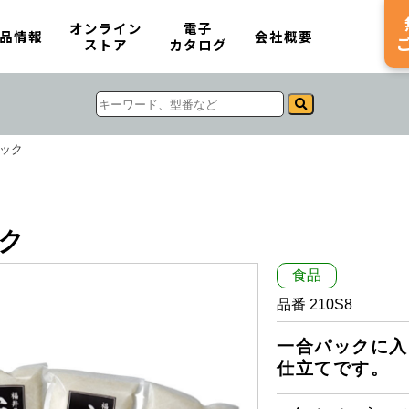
オンライン
電子
品情報
会社概要
ストア
カタログ
パック
ック
食品
品番 210S8
一合パックに入
仕立てです。