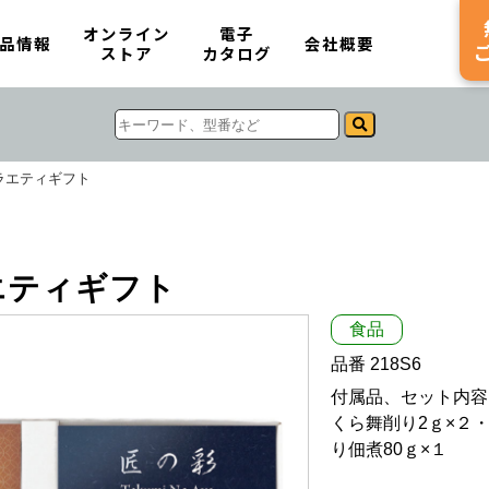
オンライン
電子
品情報
会社概要
ストア
カタログ
ラエティギフト
エティギフト
食品
品番 218S6
付属品、セット内容：
くら舞削り2ｇ×２・
り佃煮80ｇ×１