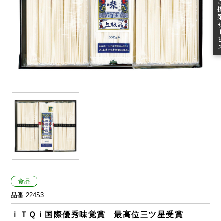
ご提案
食品
品番 224S3
ｉＴＱｉ国際優秀味覚賞 最高位三ツ星受賞