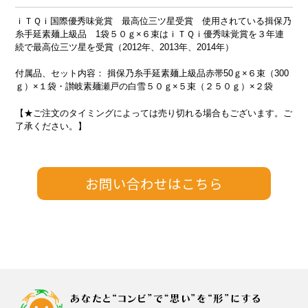
ｉＴＱｉ国際優秀味覚賞 最高位三ツ星受賞 使用されている揖保乃
糸手延素麺上級品 1袋５０ｇ×６束はｉＴＱｉ優秀味覚賞を３年連
続で最高位三ツ星を受賞（2012年、2013年、2014年）
付属品、セット内容： 揖保乃糸手延素麺上級品赤帯50ｇ×６束（300
ｇ）×１袋・讃岐素麺瀬戸の白雪５０ｇ×５束（２５０ｇ）×２袋
【★ご注文のタイミングによっては売り切れる場合もございます。ご
了承ください。】