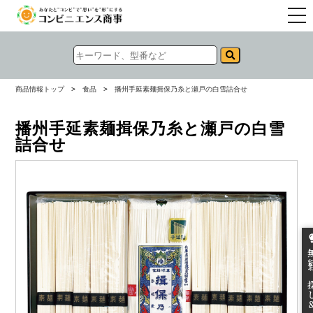
togg
navi
商品情報トップ
>
食品
>
播州手延素麺揖保乃糸と瀬戸の白雪詰合せ
播州手延素麺揖保乃糸と瀬戸の白雪
詰合せ
無料お