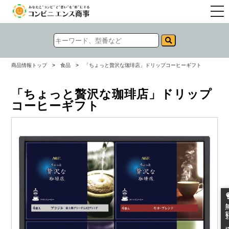
togg
navi
商品情報トップ
>
食品
>
「ちょっと贅沢な珈琲店」ドリップコーヒーギフト
「ちょっと贅沢な珈琲店」ドリップ
コーヒーギフト
無料お