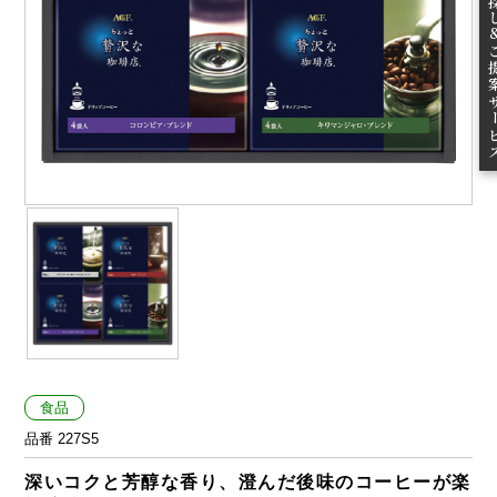
ご提案
食品
品番 227S5
深いコクと芳醇な香り、澄んだ後味のコーヒーが楽