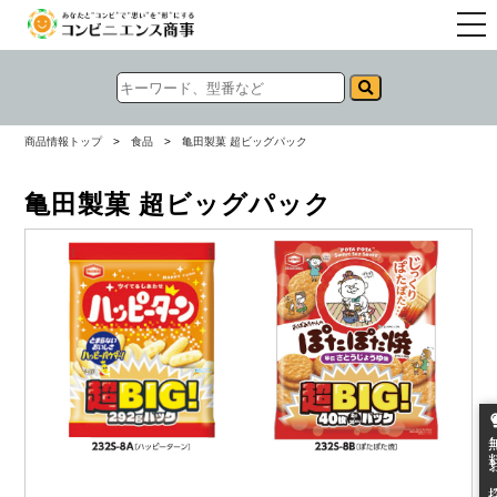
togg
navi
商品情報トップ
>
食品
>
亀田製菓 超ビッグパック
亀田製菓 超ビッグパック
無料お