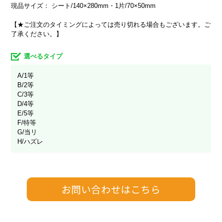
現品サイズ： シート/140×280mm・1片/70×50mm
【★ご注文のタイミングによっては売り切れる場合もございます。ご
了承ください。】
選べるタイプ
A/1等
B/2等
C/3等
D/4等
E/5等
F/特等
G/当リ
H/ハズレ