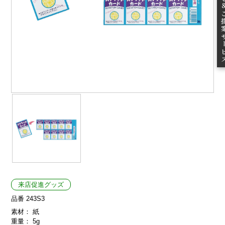
ご提案
来店促進グッズ
品番 243S3
素材： 紙
重量： 5g