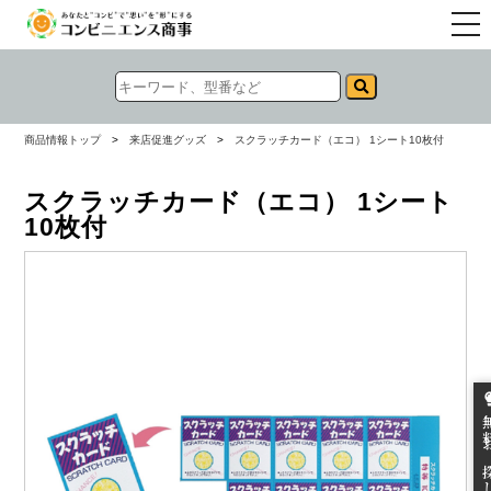
togg
navi
商品情報トップ
>
来店促進グッズ
>
スクラッチカード（エコ） 1シート10枚付
スクラッチカード（エコ） 1シート
10枚付
無料お