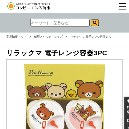
togg
navi
商品情報トップ
>
低額ノベルティグッズ
>
リラックマ 電子レンジ容器3PC
リラックマ 電子レンジ容器3PC
無料お