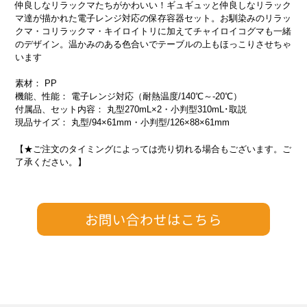
仲良しなリラックマたちがかわいい！ギュギュッと仲良しなリラック
マ達が描かれた電子レンジ対応の保存容器セット。お馴染みのリラッ
クマ・コリラックマ・キイロイトリに加えてチャイロイコグマも一緒
のデザイン。温かみのある色合いでテーブルの上もほっこりさせちゃ
います
素材： PP
機能、性能： 電子レンジ対応（耐熱温度/140℃～-20℃）
付属品、セット内容： 丸型270mL×2・小判型310mL･取説
現品サイズ： 丸型/94×61mm・小判型/126×88×61mm
【★ご注文のタイミングによっては売り切れる場合もございます。ご
了承ください。】