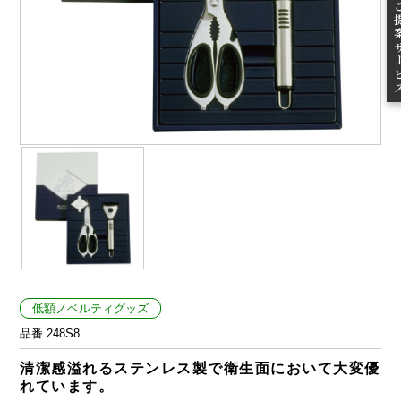
ご提案
低額ノベルティグッズ
品番 248S8
清潔感溢れるステンレス製で衛生面において大変優
れています。