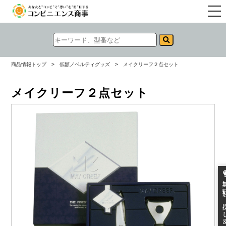
togg
navi
商品情報トップ
>
低額ノベルティグッズ
>
メイクリーフ２点セット
メイクリーフ２点セット
無料お