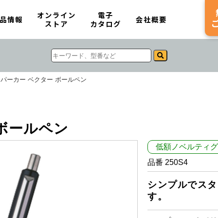
オンライン
電子
品情報
会社概要
ストア
カタログ
パーカー ベクター ボールペン
 ボールペン
低額ノベルティグ
品番 250S4
シンプルでスタ
す。