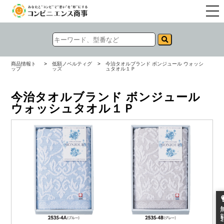
togg
navi
商品情報ト
>
低額ノベルティグ
>
今治タオルブランド ボンジュール ウォッシ
ップ
ッズ
ュタオル１Ｐ
今治タオルブランド ボンジュール
ウォッシュタオル１Ｐ