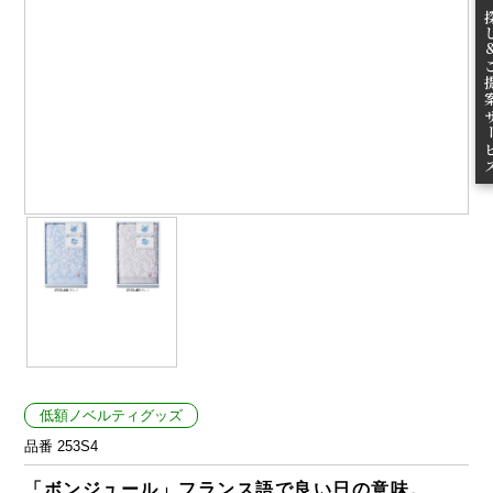
無料お
ご提案
低額ノベルティグッズ
品番 253S4
「ボンジュール」フランス語で良い日の意味。