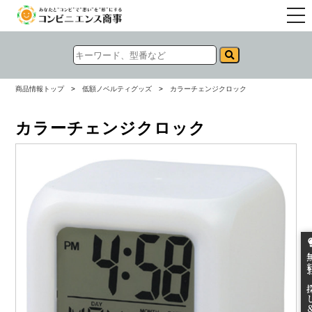
togg
navi
商品情報トップ
>
低額ノベルティグッズ
>
カラーチェンジクロック
カラーチェンジクロック
無料お