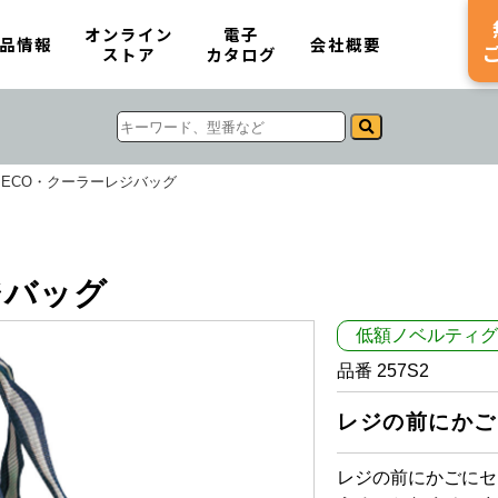
オンライン
電子
品情報
会社概要
ストア
カタログ
ECO・クーラーレジバッグ
ジバッグ
低額ノベルティグ
品番 257S2
レジの前にかご
レジの前にかごにセ