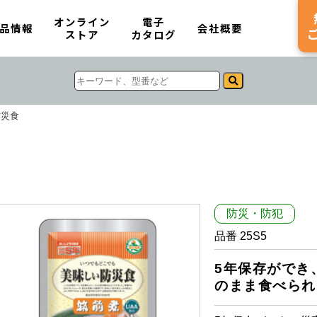
オンライン
電子
品情報
会社概要
ストア
カタログ
防災食
防災・防犯
品番 25S5
5年保存ができ
のまま食べられ