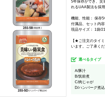
5年保存ができ、災
れるUAA製法を採
機能、性能： 保存5
付属品、セット内容： A/
現品サイズ： 1袋/210
【★ご注文のタイミ
います。ご了承くだ
選べるタイプ
A/豚汁
B/筑前煮
C/肉じゃが
D/ハンバーグ煮