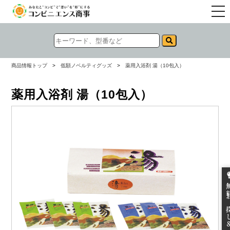
togg
navi
商品情報トップ
>
低額ノベルティグッズ
>
薬用入浴剤 湯（10包入）
薬用入浴剤 湯（10包入）
無料お