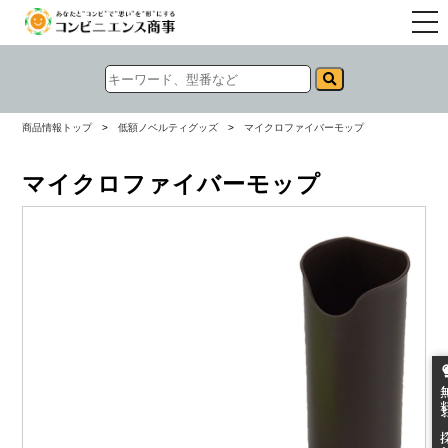
togg
navi
商品情報トップ
>
低額ノベルティグッズ
>
マイクロファイバーモップ
マイクロファイバーモップ
無料お