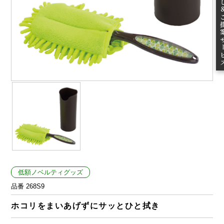
ご提案
低額ノベルティグッズ
品番 268S9
ホコリをまいあげずにサッとひと拭き