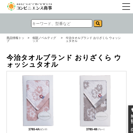
togg
navi
商品情報トッ
>
低額ノベルティグ
>
今治タオルブランド おりざくら ウォッシ
プ
ッズ
ュタオル
今治タオルブランド おりざくら ウ
ォッシュタオル
無料お