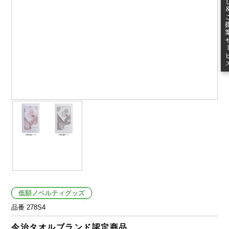
ご提案
低額ノベルティグッズ
品番 278S4
今治タオルブランド認定商品