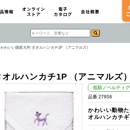
オンライン
電子
品情報
会社概要
ストア
カタログ
かわいい国産大判 タオルハンカチ1P （アニマルズ）
タオルハンカチ1P （アニマルズ
低額ノベルティグ
品番 279S6
かわいい動物た
オルハンカチギ