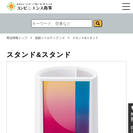
togg
navi
商品情報トップ
>
低額ノベルティグッズ
>
スタンド&スタンド
スタンド&スタンド
無料お