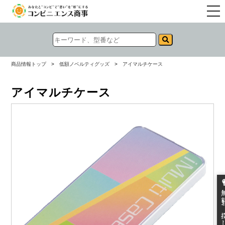
togg
navi
商品情報トップ
>
低額ノベルティグッズ
>
アイマルチケース
アイマルチケース
無料お