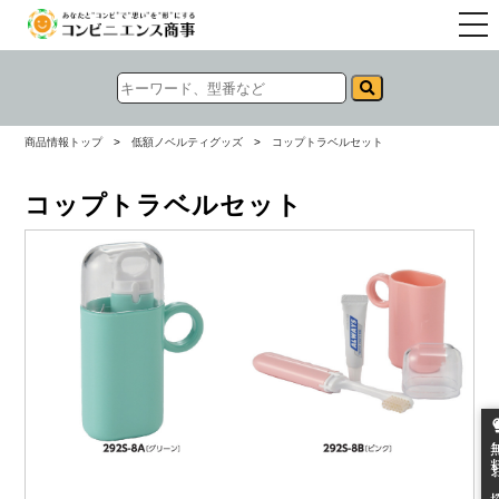
togg
navi
商品情報トップ
>
低額ノベルティグッズ
>
コップトラベルセット
コップトラベルセット
無料お