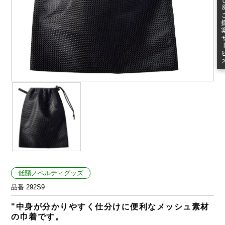
ご提案
低額ノベルティグッズ
品番 292S9
"中身が分かりやすく仕分けに便利なメッシュ素材
の巾着です。