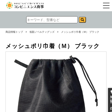
togg
navi
商品情報トップ
>
低額ノベルティグッズ
>
メッシュポリ巾着（Ｍ） ブラック
メッシュポリ巾着（Ｍ） ブラック
無料お