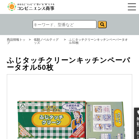
togg
navi
商品情報トッ
>
低額ノベルティグ
>
ふじタッチクリーンキッチンペーパータオ
プ
ッズ
ル50枚
ふじタッチクリーンキッチンペーパ
ータオル50枚
無料お