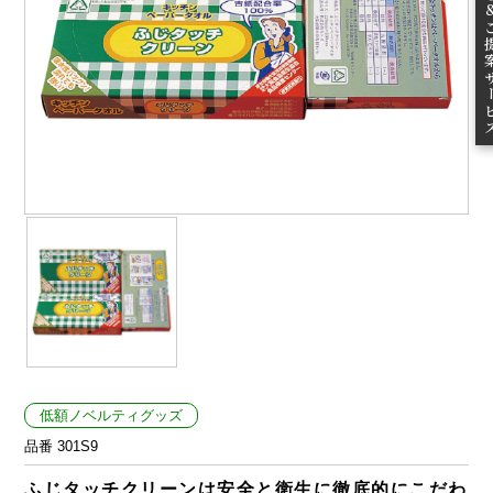
ご提案
低額ノベルティグッズ
品番 301S9
ふじタッチクリーンは安全と衛生に徹底的にこだわ