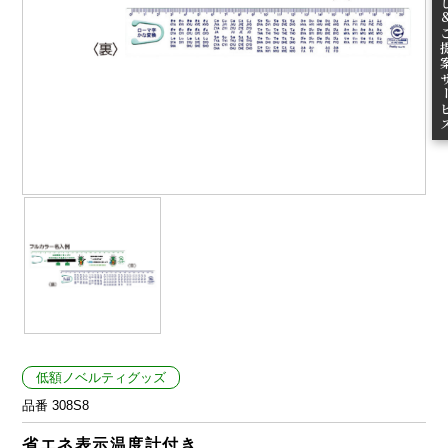
ご提案
低額ノベルティグッズ
品番 308S8
省エネ表示温度計付き