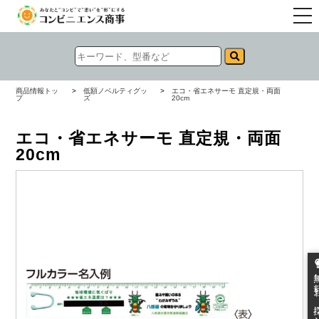
togg
navi
商品情報トッ
>
低額ノベルティグッ
>
エコ・省エネサーモ 直定規・両面
プ
ズ
20cm
エコ・省エネサーモ 直定規・両面
20cm
無料お