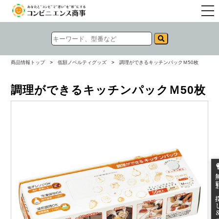
togg
navi
商品情報トップ
>
低額ノベルティグッズ
>
調理ができるキッチンパックＭ50枚
調理ができるキッチンパックＭ50枚
無料お