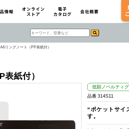
オンライン
電子
品情報
会社概要
ストア
カタログ
A6リングノート（PP表紙付）
P表紙付）
低額ノベルティグ
品番 314S11
“ポケットサイ
す。