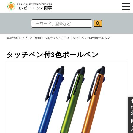
togg
navi
商品情報トップ
>
低額ノベルティグッズ
>
タッチペン付3色ボールペン
タッチペン付3色ボールペン
無料お