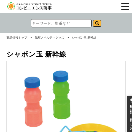
togg
navi
商品情報トップ
>
低額ノベルティグッズ
>
シャボン玉 新幹線
シャボン玉 新幹線
無料お