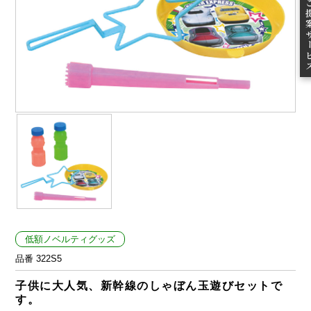
ご提案
低額ノベルティグッズ
品番 322S5
子供に大人気、新幹線のしゃぼん玉遊びセットで
す。