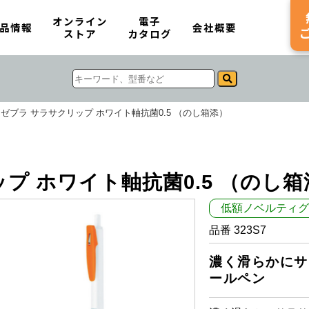
オンライン
電子
品情報
会社概要
ストア
カタログ
ゼブラ サラサクリップ ホワイト軸抗菌0.5 （のし箱添）
プ ホワイト軸抗菌0.5 （のし箱
低額ノベルティグ
品番 323S7
濃く滑らかにサ
ールペン