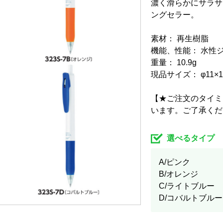
濃く滑らかにサラサ
ングセラー。
素材： 再生樹脂
機能、性能： 水性
重量： 10.9g
現品サイズ： φ11×1
【★ご注文のタイミ
います。ご了承くだ
選べるタイプ
A/ピンク
B/オレンジ
C/ライトブルー
D/コバルトブルー