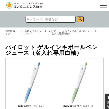
togg
navi
商品情報ト
>
低額ノベルティ
>
パイロット ゲルインキボールペン ジュース
ップ
グッズ
（名入れ専用白軸）
パイロット ゲルインキボールペン
ジュース（名入れ専用白軸）