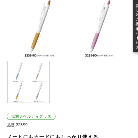
無料お
ご提案
低額ノベルティグッズ
品番 323S9
ノートにもカードにもしっかり使える