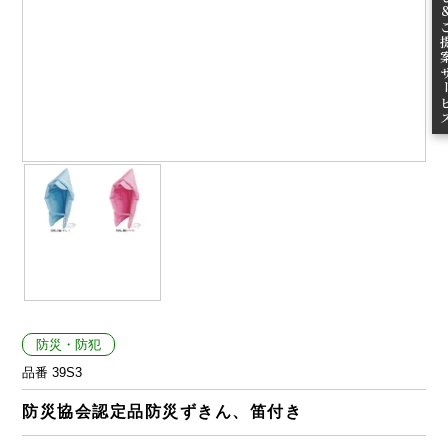
ご提案
防災・防犯
品番 39S3
防災協会認定品防災ずきん、笛付き