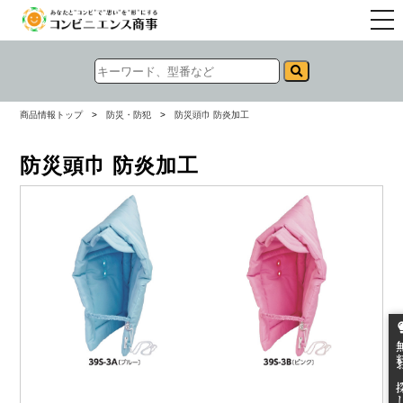
togg
navi
商品情報トップ
>
防災・防犯
>
防災頭巾 防炎加工
防災頭巾 防炎加工
無料お