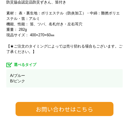
防災協会認定品防災ずきん、笛付き
素材： 表・裏生地：ポリエステル（防炎加工）・中綿：難撚ポリエ
ステル・笛：アルミ
機能、性能： 笛、ツバ、名札付き・左右耳穴
重量： 282g
現品サイズ： 400×270×60㎜
【★ご注文のタイミングによっては売り切れる場合もございます。ご
了承ください。】
選べるタイプ
A/ブルー
B/ピンク